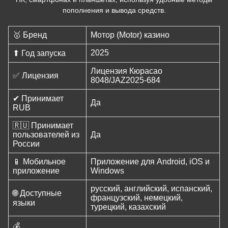
пополнения и вывода средств.
🥇 Бренд
Мотор (Motor) казино
2025
⬆ Год запуска
Лицензия Кюрасао
✅ Лицензия
8048/JAZ2025-684
✔ Принимает
Да
RUB
🇷🇺 Принимает
пользователей из
Да
России
📱 Мобильное
Приложение для Android, iOS и
приложение
Windows
русский, английский, испанский,
🌐 Доступные
французский, немецкий,
языки
турецкий, казахский
💰