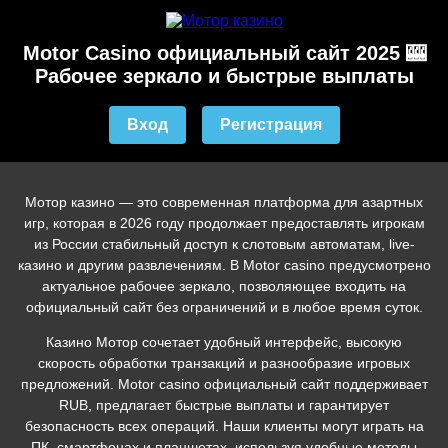
Motor Casino официальный сайт 2025 🎰
Рабочее зеркало и быстрые выплаты
Вход
Регистрация
Мотор казино — это современная платформа для азартных
игр, которая в 2026 году продолжает предоставлять игрокам
из России стабильный доступ к слотовым автоматам, live-
казино и другим развлечениям. В Motor casino предусмотрено
актуальное рабочее зеркало, позволяющее входить на
официальный сайт без ограничений и в любое время суток.
Казино Мотор сочетает удобный интерфейс, высокую
скорость обработки транзакций и разнообразие игровых
предложений. Motor casino официальный сайт поддерживает
RUB, предлагает быстрые выплаты и гарантирует
безопасность всех операций. Наши клиенты могут играть на
ПК, смартфонах и планшетах, используя удобные методы